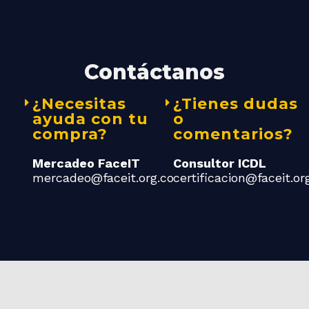
Contáctanos
¿Necesitas
¿Tienes dudas
ayuda con tu
o
compra?
comentarios?
Mercadeo FaceIT
Consultor ICDL
mercadeo@faceit.org.co
certificacion@faceit.or