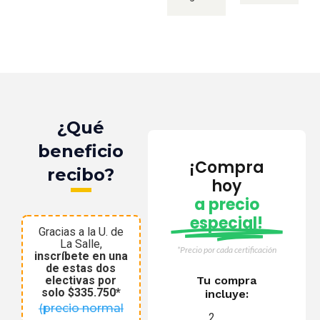
¿Qué
beneficio
¡Compra
recibo?
hoy
a precio
especial!
Gracias a la U. de
La Salle,
*Precio por cada certificación
inscríbete en una
de estas dos
electivas por
Tu compra
solo $335.750*
incluye:
(precio normal
2