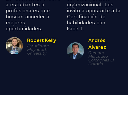
a estudiantes o
organizacional. Los
profesionales que
invito a apostarle a la
buscan acceder a
Certificación de
mejores
habilidades con
oportunidades.
FaceIT.
Robert Kelly
Andrés
Estudiante
Álvarez
Maynooth
Gerente
University
Mercadeo
Colchones El
Dorado