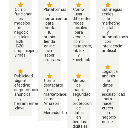
Cómo
Plataformas
Cómo
Estrategias
funcionan
y
usar
reales
los
herramientas
diferentes
de
modelos
para
redes
marketing
de
montar
sociales
digital
negocio
tu
para
y
digitales:
propia
vender,
automatizaci
B2B,
tienda
como
con
B2C,
online
Instagram,
inteligencia
dropshipping
sin
TikTok
artificial.
y más.
saber
y
programar.
Facebook.
Logística,
Publicidad
análisis
digital
Cómo
Métodos
de
efectiva:
destacarte
de
datos
segmentación,
en
pago,
y
anuncios
marketplaces
seguridad
escalabilidad
y
como
y
para
herramientas
Amazon
protección
hacer
clave.
y
de
crecer
MercadoLibre
datos
un
en
negocio
tiendas
online.
digitales.