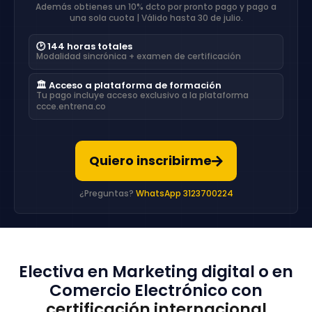
Además obtienes un 10% dcto por pronto pago y pago a
una sola cuota | Válido hasta 30 de julio.
🕑 144 horas totales
Modalidad sincrónica + examen de certificación
🏛️ Acceso a plataforma de formación
Tu pago incluye acceso exclusivo a la plataforma
ccce.entrena.co
Quiero inscribirme
¿Preguntas?
WhatsApp 3123700224
Electiva en Marketing digital o en
Comercio Electrónico con
certificación internacional