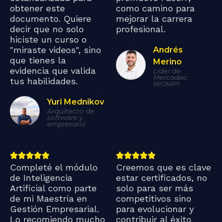
obtener este
como camino para
documento. Quiere
mejorar la carrera
decir que no solo
profesional.
hiciste un curso o
"miraste videos", sino
Andrés
que tienes la
Merino
evidencia que valida
Líder de
Mercadeo
tus habilidades.
WOMPI
Yuri Mednikov
Arquitecto de
software y
empresario
Completé el módulo
Creemos que es clave
de Inteligencia
estar certificados, no
Artificial como parte
solo para ser más
de mi Maestría en
competitivos sino
Gestión Empresarial.
para evolucionar y
Lo recomiendo mucho
contribuir al éxito