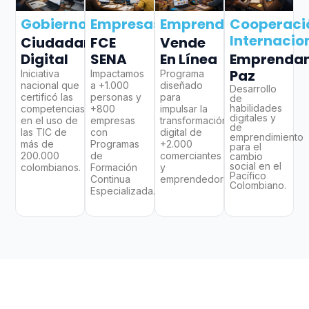
Gobierno
Empresas
Emprendedores
Cooperaci
Internacio
Ciudadano
FCE
Vende
Digital
SENA
En Línea
Emprenda
Paz
Iniciativa
Impactamos
Programa
nacional que
a +1.000
diseñado
Desarrollo
certificó las
personas y
para
de
habilidades
competencias
+800
impulsar la
digitales y
en el uso de
empresas
transformación
de
las TIC de
con
digital de
emprendimiento
más de
Programas
+2.000
para el
200.000
de
comerciantes
cambio
social en el
colombianos.
Formación
y
Pacífico
Continua
emprendedores.
Colombiano.
Especializada.