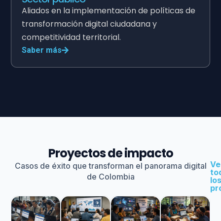
Aliados en la implementación de políticas de
transformación digital ciudadana y
competitividad territorial.
Saber más
Proyectos de impacto
Ve
Casos de éxito que transforman el panorama digital
to
de Colombia
lo
pr