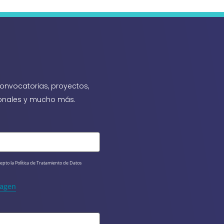
onvocatorias, proyectos,
cionales y mucho más.
epto la Política de Tratamiento de Datos 
magen