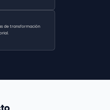
cas de transformación
rial.
cto