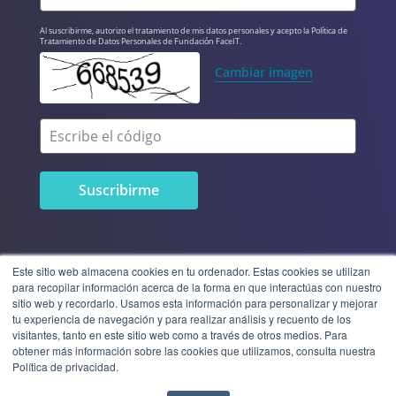
Al suscribirme, autorizo el tratamiento de mis datos personales y acepto la Política de 
Tratamiento de Datos Personales de Fundación FaceIT.
Cambiar imagen
Escribe el código
Este sitio web almacena cookies en tu ordenador. Estas cookies se utilizan
para recopilar información acerca de la forma en que interactúas con nuestro
sitio web y recordarlo. Usamos esta información para personalizar y mejorar
tu experiencia de navegación y para realizar análisis y recuento de los
visitantes, tanto en este sitio web como a través de otros medios. Para
obtener más información sobre las cookies que utilizamos, consulta nuestra
© 2023 Fundación FaceIT | Todos
Política de privacidad.
los derechos reservados