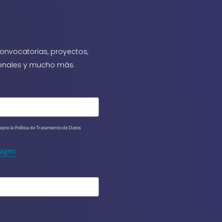
onvocatorias, proyectos,
cionales y mucho más.
epto la Política de Tratamiento de Datos 
magen