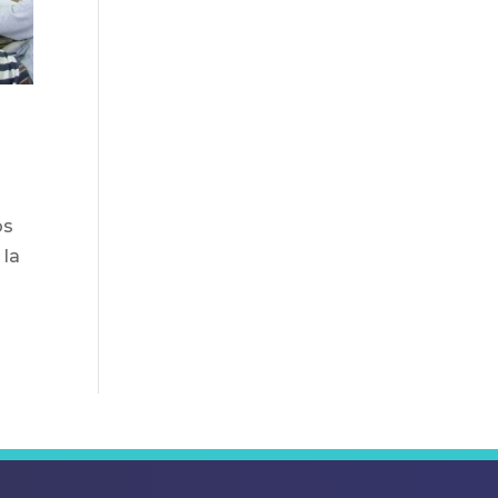
os
 la