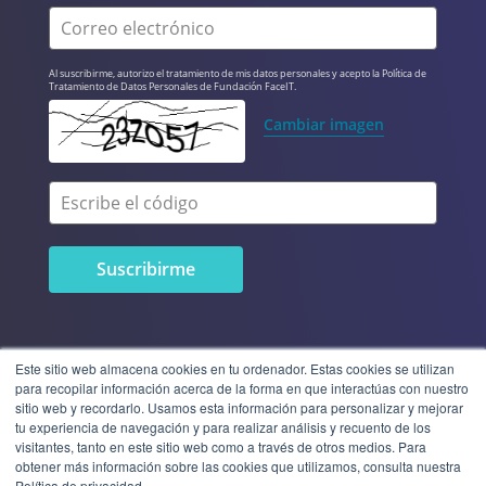
Correo electrónico
Al suscribirme, autorizo el tratamiento de mis datos personales y acepto la Política de 
Tratamiento de Datos Personales de Fundación FaceIT.
Cambiar imagen
Escribe el código
Este sitio web almacena cookies en tu ordenador. Estas cookies se utilizan
para recopilar información acerca de la forma en que interactúas con nuestro
sitio web y recordarlo. Usamos esta información para personalizar y mejorar
tu experiencia de navegación y para realizar análisis y recuento de los
visitantes, tanto en este sitio web como a través de otros medios. Para
obtener más información sobre las cookies que utilizamos, consulta nuestra
© 2023 Fundación FaceIT | Todos
Política de privacidad.